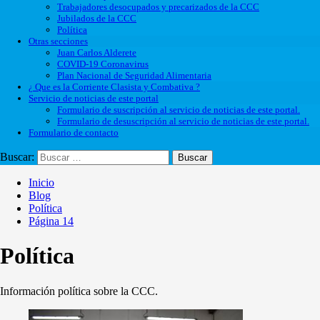
Trabajadores desocupados y precarizados de la CCC
Jubilados de la CCC
Política
Otras secciones
Juan Carlos Alderete
COVID-19 Coronavirus
Plan Nacional de Seguridad Alimentaria
¿ Que es la Corriente Clasista y Combativa ?
Servicio de noticias de este portal
Formulario de suscripción al servicio de noticias de este portal.
Formulario de desuscripción al servicio de noticias de este portal.
Formulario de contacto
Buscar:
Inicio
Blog
Política
Página 14
Política
Información política sobre la CCC.