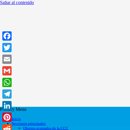
Saltar al contenido
Facebook
Twitter
Email
Gmail
WhatsApp
Telegram
Primary Menu
LinkedIn
Inicio
Secciones principales
Pinterest
Obreros ocupados de la CCC