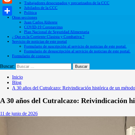
Trabajadores desocupados y precarizados de la CCC
Jubilados de la CCC
Reddit
Política
Otras secciones
Compartir
Juan Carlos Alderete
COVID-19 Coronavirus
Plan Nacional de Seguridad Alimentaria
¿ Que es la Corriente Clasista y Combativa ?
Servicio de noticias de este portal
Formulario de suscripción al servicio de noticias de este portal.
Formulario de desuscripción al servicio de noticias de este portal.
Formulario de contacto
Buscar:
Inicio
Blog
A 30 años del Cutralcazo: Reivindicación histórica de un métod
A 30 años del Cutralcazo: Reivindicación h
11 de junio de 2026