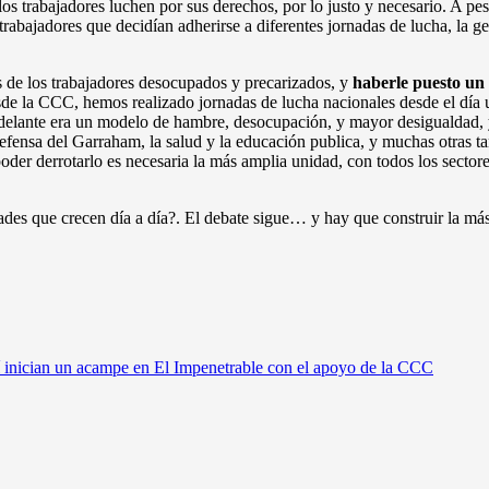
los trabajadores luchen por sus derechos, por lo justo y necesario. A pe
 trabajadores que decidían adherirse a diferentes jornadas de lucha, la g
s de los trabajadores desocupados y precarizados, y
haberle puesto un 
de la CCC, hemos realizado jornadas de lucha nacionales desde el día 
or delante era un modelo de hambre, desocupación, y mayor desigualdad
efensa del Garraham, la salud y la educación publica, y muchas otras ta
oder derrotarlo es necesaria la más amplia unidad, con todos los sectore
ades que crecen día a día?. El debate sigue… y hay que construir la más
 inician un acampe en El Impenetrable con el apoyo de la CCC