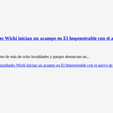
s Wichí inician un acampe en El Impenetrable con el
tes de más de ocho localidades y parajes denuncian un...
munidades Wichí inician un acampe en El Impenetrable con el apoyo d