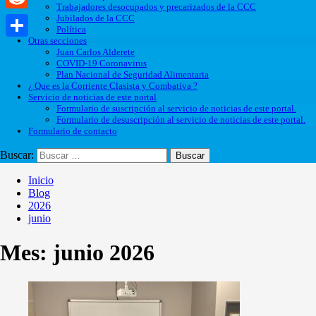
Trabajadores desocupados y precarizados de la CCC
Jubilados de la CCC
Reddit
Política
Otras secciones
Compartir
Juan Carlos Alderete
COVID-19 Coronavirus
Plan Nacional de Seguridad Alimentaria
¿ Que es la Corriente Clasista y Combativa ?
Servicio de noticias de este portal
Formulario de suscripción al servicio de noticias de este portal.
Formulario de desuscripción al servicio de noticias de este portal.
Formulario de contacto
Buscar:
Inicio
Blog
2026
junio
Mes:
junio 2026