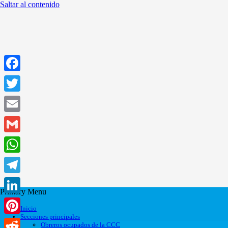
Saltar al contenido
Facebook
Twitter
Email
Gmail
WhatsApp
Telegram
Primary Menu
LinkedIn
Inicio
Secciones principales
Pinterest
Obreros ocupados de la CCC