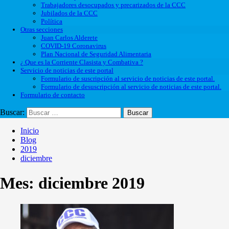
Trabajadores desocupados y precarizados de la CCC
Jubilados de la CCC
Política
Otras secciones
Juan Carlos Alderete
COVID-19 Coronavirus
Plan Nacional de Seguridad Alimentaria
¿ Que es la Corriente Clasista y Combativa ?
Servicio de noticias de este portal
Formulario de suscripción al servicio de noticias de este portal.
Formulario de desuscripción al servicio de noticias de este portal.
Formulario de contacto
Buscar:
Inicio
Blog
2019
diciembre
Mes:
diciembre 2019