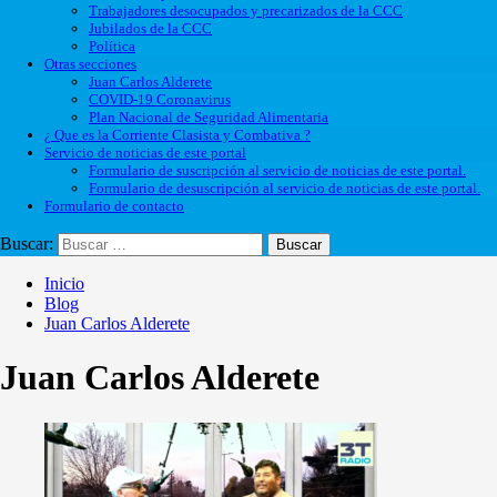
Trabajadores desocupados y precarizados de la CCC
Jubilados de la CCC
Política
Otras secciones
Juan Carlos Alderete
COVID-19 Coronavirus
Plan Nacional de Seguridad Alimentaria
¿ Que es la Corriente Clasista y Combativa ?
Servicio de noticias de este portal
Formulario de suscripción al servicio de noticias de este portal.
Formulario de desuscripción al servicio de noticias de este portal.
Formulario de contacto
Buscar:
Inicio
Blog
Juan Carlos Alderete
Juan Carlos Alderete