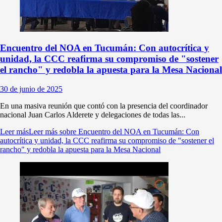
Encuentro del NOA en Tucumán: Con autocrítica y
unidad, la CCC reafirma su compromiso de "sostener
el rancho" y redobla la apuesta para la Mesa Nacional
30 de junio de 2025
En una masiva reunión que contó con la presencia del coordinador
nacional Juan Carlos Alderete y delegaciones de todas las...
Leer más
Leer más sobre Encuentro del NOA en Tucumán: Con
autocrítica y unidad, la CCC reafirma su compromiso de "sostener el
rancho" y redobla la apuesta para la Mesa Nacional