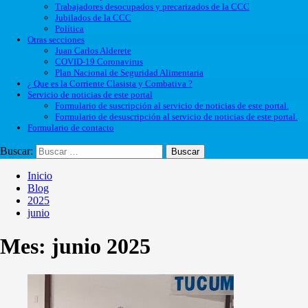
Trabajadores desocupados y precarizados de la CCC
Jubilados de la CCC
Política
Otras secciones
Juan Carlos Alderete
COVID-19 Coronavirus
Plan Nacional de Seguridad Alimentaria
¿ Que es la Corriente Clasista y Combativa ?
Servicio de noticias de este portal
Formulario de suscripción al servicio de noticias de este portal.
Formulario de desuscripción al servicio de noticias de este portal.
Formulario de contacto
Buscar:
Inicio
Blog
2025
junio
Mes:
junio 2025