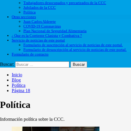
Trabajadores desocupados y precarizados de la CCC
Jubilados de la CCC
Política
Otras secciones
Juan Carlos Alderete
COVID-19 Coronavirus
Plan Nacional de Seguridad Alimentaria
¿ Que es la Corriente Clasista y Combativa ?
Servicio de noticias de este portal
Formulario de suscripción al servicio de noticias de este portal.
Formulario de desuscripción al servicio de noticias de este portal.
Formulario de contacto
Buscar:
Inicio
Blog
Política
Página 18
Política
Información política sobre la CCC.