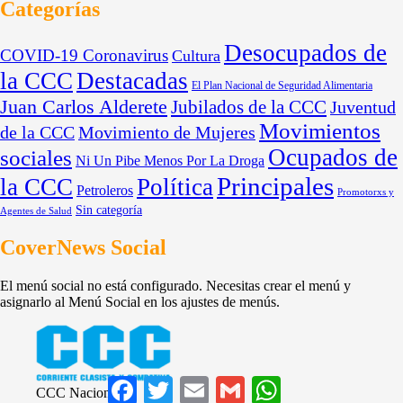
Categorías
Desocupados de
COVID-19 Coronavirus
Cultura
la CCC
Destacadas
El Plan Nacional de Seguridad Alimentaria
Juan Carlos Alderete
Jubilados de la CCC
Juventud
Movimientos
de la CCC
Movimiento de Mujeres
Ocupados de
sociales
Ni Un Pibe Menos Por La Droga
Principales
la CCC
Política
Petroleros
Promotorxs y
Sin categoría
Agentes de Salud
CoverNews Social
El menú social no está configurado. Necesitas crear el menú y
asignarlo al Menú Social en los ajustes de menús.
Facebook
Twitter
Email
Gmail
WhatsApp
CCC Nacional