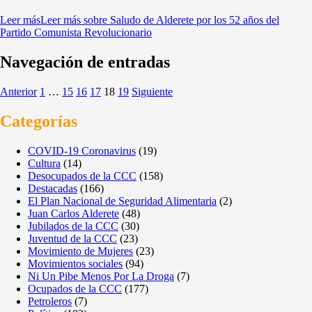
Leer más
Leer más sobre Saludo de Alderete por los 52 años del
Partido Comunista Revolucionario
Navegación de entradas
Anterior
1
…
15
16
17
18
19
Siguiente
Categorías
COVID-19 Coronavirus
(19)
Cultura
(14)
Desocupados de la CCC
(158)
Destacadas
(166)
El Plan Nacional de Seguridad Alimentaria
(2)
Juan Carlos Alderete
(48)
Jubilados de la CCC
(30)
Juventud de la CCC
(23)
Movimiento de Mujeres
(23)
Movimientos sociales
(94)
Ni Un Pibe Menos Por La Droga
(7)
Ocupados de la CCC
(177)
Petroleros
(7)