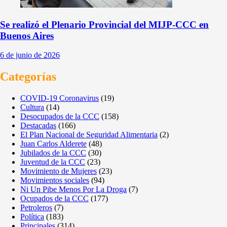
Se realizó el Plenario Provincial del MIJP-CCC en
Buenos Aires
6 de junio de 2026
Categorías
COVID-19 Coronavirus
(19)
Cultura
(14)
Desocupados de la CCC
(158)
Destacadas
(166)
El Plan Nacional de Seguridad Alimentaria
(2)
Juan Carlos Alderete
(48)
Jubilados de la CCC
(30)
Juventud de la CCC
(23)
Movimiento de Mujeres
(23)
Movimientos sociales
(94)
Ni Un Pibe Menos Por La Droga
(7)
Ocupados de la CCC
(177)
Petroleros
(7)
Política
(183)
Principales
(314)