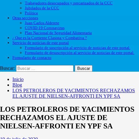
Trabajadores desocupados y precarizados de la CCC
Jubilados de la CCC
Política
Otras secciones
Juan Carlos Alderete
COVID-19 Coronavirus
Plan Nacional de Seguridad Alimentaria
¿ Que es la Corriente Clasista y Combativa ?
Servicio de noticias de este portal
Formulario de suscripción al servicio de noticias de este portal.
Formulario de desuscripción al servicio de noticias de este portal.
Formulario de contacto
Buscar:
Inicio
Blog
LOS PETROLEROS DE YACIMIENTOS RECHAZAMOS
EL AJUSTE DE NIELSEN-AFFRONTI EN YPF SA
LOS PETROLEROS DE YACIMIENTOS
RECHAZAMOS EL AJUSTE DE
NIELSEN-AFFRONTI EN YPF SA