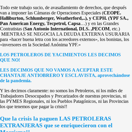
Todo este trabajo sucio, de avasallamiento de derechos, que después
van a imponer las Cámaras de Operaciones Especiales (
CEOPE.
Halliburton, Schlumberger, Weatherford,..), y CEPH. (YPF SA.,
Pan American Energy, Tecpetrol, Capsa
…) y en las Grandes
Contratistas (
San Antonio International, DLS. ,PECOM
, etc.)
MIENTRAS SE NEGOCIA LA DEUDA EXTERNA USURARIA
para «hacer buena letra con los acreedores externos», los bonistas, los
«inversores en la Sociedad Anónima YPF.»
LOS PETROLEROS DE YACIMIENTOS LES DECIMOS
QUE NO!
LES DECIMOS QUE NO VAMOS A ACEPTAR ESTE
CHANTAJE ANTIOBRERO Y ESCLAVISTA, aprovechándose
de la pandemia.
Y les decirnos claramente: no somos los Petroleros, ni los miles de
Trabajadores Desocupados y Precarizados de nuestras provincias, ni
las PYMES Regionales, ni los Pueblos Patagónicos, ni las Provincias
los que tenemos que pagar la crisis!!
Que la crisis la paguen LAS PETROLERAS
EXTRANJERAS que se enriquecieron con el
Macrismo!!