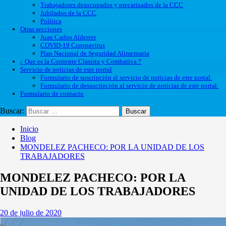
Trabajadores desocupados y precarizados de la CCC
Jubilados de la CCC
Política
Otras secciones
Juan Carlos Alderete
COVID-19 Coronavirus
Plan Nacional de Seguridad Alimentaria
¿ Que es la Corriente Clasista y Combativa ?
Servicio de noticias de este portal
Formulario de suscripción al servicio de noticias de este portal.
Formulario de desuscripción al servicio de noticias de este portal.
Formulario de contacto
Buscar:
Inicio
Blog
MONDELEZ PACHECO: POR LA UNIDAD DE LOS
TRABAJADORES
MONDELEZ PACHECO: POR LA
UNIDAD DE LOS TRABAJADORES
20 de julio de 2020