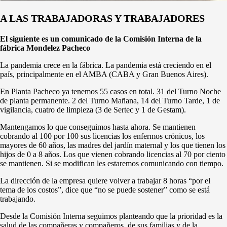
A LAS TRABAJADORAS Y TRABAJADORES
El siguiente es un comunicado de la Comisión Interna de la
fábrica Mondelez Pacheco
La pandemia crece en la fábrica. La pandemia está creciendo en el
país, principalmente en el AMBA (CABA y Gran Buenos Aires).
En Planta Pacheco ya tenemos 55 casos en total. 31 del Turno Noche
de planta permanente. 2 del Turno Mañana, 14 del Turno Tarde, 1 de
vigilancia, cuatro de limpieza (3 de Sertec y 1 de Gestam).
Mantengamos lo que conseguimos hasta ahora. Se mantienen
cobrando al 100 por 100 sus licencias los enfermos crónicos, los
mayores de 60 años, las madres del jardín maternal y los que tienen los
hijos de 0 a 8 años. Los que vienen cobrando licencias al 70 por ciento
se mantienen. Si se modifican les estaremos comunicando con tiempo.
La dirección de la empresa quiere volver a trabajar 8 horas “por el
tema de los costos”, dice que “no se puede sostener” como se está
trabajando.
Desde la Comisión Interna seguimos planteando que la prioridad es la
salud de las compañeras y compañeros, de sus familias y de la