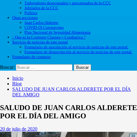
Trabajadores desocupados y precarizados de la CCC
Jubilados de la CCC
Política
Otras secciones
Juan Carlos Alderete
COVID-19 Coronavirus
Plan Nacional de Seguridad Alimentaria
¿ Que es la Corriente Clasista y Combativa ?
Servicio de noticias de este portal
Formulario de suscripción al servicio de noticias de este portal.
Formulario de desuscripción al servicio de noticias de este portal.
Formulario de contacto
Buscar:
Inicio
Blog
SALUDO DE JUAN CARLOS ALDERETE POR EL DÍA
DEL AMIGO
SALUDO DE JUAN CARLOS ALDERETE
POR EL DÍA DEL AMIGO
20 de julio de 2020