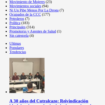
Movimiento de Mujeres
(23)
Movimientos sociales
(94)
Ni Un Pibe Menos Por La Droga
(7)
Ocupados de la CCC
(177)
Petroleros
(7)
Política
(183)
Principales
(314)
Promotorxs y Agentes de Salud
(1)
Sin categoría
(4)
Ultimas
Populares
Tendencias
A 30 años del Cutralcazo: Reivindicación