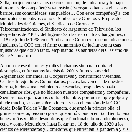
Salta, porque en esos años de construcción, de militancia y trabajo
duro miles de compañer@s valiosísim@s organizaban sus villas, sus
barrios, sus comunidades, sus pueblos… Con estos compañer@s, con
sindicatos combativos como el Sindicato de Obreros y Empleados
Municipales de Güemes, el Sindicato de Correos y
Telecomunicaciones, el Sindicato de Argentino de Televisión, los
despedidos de YPF y del Ingenio San Isidro, con los Changarines, un
– 18 de julio de 1998 en el Sindicato de Correo y Telecomunicaciones-
fundamos la CCC con el firme compromiso de luchar contra esas
injusticias que dolían tanto, empuñando las banderas del Clasismo de
René Salamanca.
A partir de ese día miles y miles luchamos sin parar contra el
desempleo, enfrentamos la crisis de 2001y fuimos parte del
Argentinazo; armamos las Cooperativas y construimos viviendas,
Centros Integradores Comunitarios, plazas, las veredas de nuestros
barrios, hicimos mantenimiento de escuelas, hospitales y hasta
canalizamos ríos, qué no hicieron nuestros compañeros y compañeras.
Siempre nos organizamos contra el hambre, porque siempre golpea y
duele mucho, las compañeras fueron y son el corazón de la CCC,
desde Doña Tola en Villa Costanera, que armó la primera olla, el
primer comedor, pasando por el que armó Claudia en San Benito para
bebés, niñas y niños desnutridos que funcionaba brindando almuerzo,
cena y como Merendero, hasta llegar hoy 18 de julio de 2020 a los
cientos de Merenderos y Comedores que enfrentan la pandemia y sus