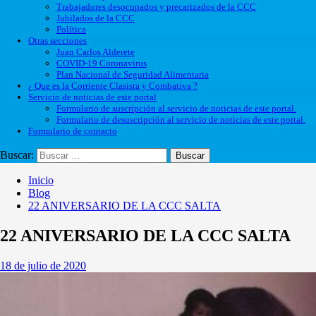
Trabajadores desocupados y precarizados de la CCC
Jubilados de la CCC
Política
Otras secciones
Juan Carlos Alderete
COVID-19 Coronavirus
Plan Nacional de Seguridad Alimentaria
¿ Que es la Corriente Clasista y Combativa ?
Servicio de noticias de este portal
Formulario de suscripción al servicio de noticias de este portal.
Formulario de desuscripción al servicio de noticias de este portal.
Formulario de contacto
Buscar:
Inicio
Blog
22 ANIVERSARIO DE LA CCC SALTA
22 ANIVERSARIO DE LA CCC SALTA
18 de julio de 2020