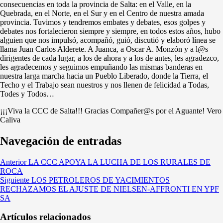
consecuencias en toda la provincia de Salta: en el Valle, en la
Quebrada, en el Norte, en el Sur y en el Centro de nuestra amada
provincia. Tuvimos y tendremos embates y debates, esos golpes y
debates nos fortalecieron siempre y siempre, en todos estos años, hubo
alguien que nos impulsó, acompañó, guió, discutió y elaboró línea se
llama Juan Carlos Alderete. A Juanca, a Oscar A. Monzón y a l@s
dirigentes de cada lugar, a los de ahora y a los de antes, les agradezco,
les agradecemos y seguimos empuñando las mismas banderas en
nuestra larga marcha hacia un Pueblo Liberado, donde la Tierra, el
Techo y el Trabajo sean nuestros y nos llenen de felicidad a Todas,
Todes y Todos…
¡¡¡Viva la CCC de Salta!!! Gracias Compañer@s por el Aguante! Vero
Caliva
Navegación de entradas
Anterior
LA CCC APOYA LA LUCHA DE LOS RURALES DE
ROCA
Siguiente
LOS PETROLEROS DE YACIMIENTOS
RECHAZAMOS EL AJUSTE DE NIELSEN-AFFRONTI EN YPF
SA
Artículos relacionados