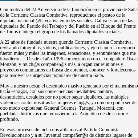
Con motivo del 22 Aniversario de la fundación en la provincia de Salta
de la Corriente Clasista Combativa, reproducimos el posteo de la
diputada nacional @liavcaliva en redes sociales. Caliva es una de las
diputadas del Partido del Trabajo y del Pueblo en el Bloque del Frente
de Todos e integra el grupo de los llamados diputados sociales.
A 22 años de fundada nuestra querida Corriente Clasista Combativa,
revisando fotografías, videos, publicaciones, y ejercitando la memoria
fueron miles y miles las imágenes, sensaciones, y sentimientos que me
invadieron… Desde el año 1996 comenzamos con el compañero Oscar
Monzón, y much@s compañer@s más, a organizar reuniones y
proyectos comunitarios en busca de aprender, conocer, y fortalecernos
para resolver las urgencias populares de nuestra Salta.
Muy a nuestro pesar, el desempleo masivo generado por el menemismo
hacía estragos, con sus consecuencias inevitables: hambre,
desnutrición, desalojos por no poder pagar alquileres, las múltiples
violencias contra nosotras las mujeres e hij@s, y como no podía ser de
otro modo explotaban General Güemes, Tartagal, Mosconi, con
puebladas históricas que removieron a la Argentina desde su norte
profundo.
En esos procesos de lucha nos afiliamos al Partido Comunista
Revolucionario y a su Juventud compañer@s de distintos lugares de