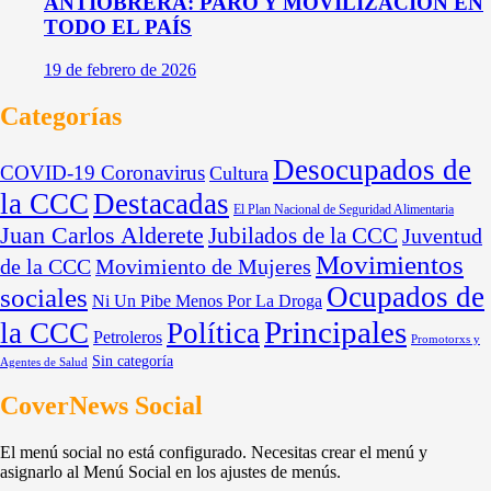
ANTIOBRERA: PARO Y MOVILIZACIÓN EN
TODO EL PAÍS
19 de febrero de 2026
Categorías
Desocupados de
COVID-19 Coronavirus
Cultura
la CCC
Destacadas
El Plan Nacional de Seguridad Alimentaria
Juan Carlos Alderete
Jubilados de la CCC
Juventud
Movimientos
de la CCC
Movimiento de Mujeres
Ocupados de
sociales
Ni Un Pibe Menos Por La Droga
Principales
la CCC
Política
Petroleros
Promotorxs y
Sin categoría
Agentes de Salud
CoverNews Social
El menú social no está configurado. Necesitas crear el menú y
asignarlo al Menú Social en los ajustes de menús.