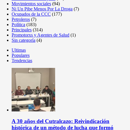
Movimientos sociales
(94)
Ni Un Pibe Menos Por La Droga
(7)
Ocupados de la CCC
(177)
Petroleros
(7)
Política
(183)
Principales
(314)
Promotorxs y Agentes de Salud
(1)
Sin categoría
(4)
Ultimas
Populares
Tendencias
A 30 años del Cutralcazo: Reivindicación
histórica de un método de lucha que formó