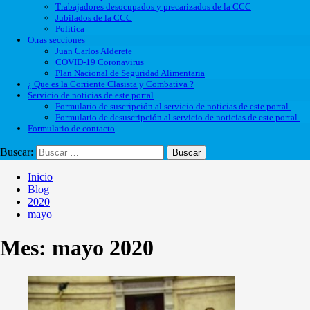
Trabajadores desocupados y precarizados de la CCC
Jubilados de la CCC
Política
Otras secciones
Juan Carlos Alderete
COVID-19 Coronavirus
Plan Nacional de Seguridad Alimentaria
¿ Que es la Corriente Clasista y Combativa ?
Servicio de noticias de este portal
Formulario de suscripción al servicio de noticias de este portal.
Formulario de desuscripción al servicio de noticias de este portal.
Formulario de contacto
Buscar:
Inicio
Blog
2020
mayo
Mes:
mayo 2020