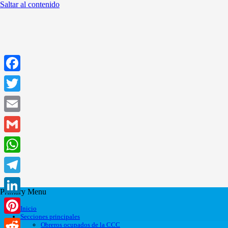
Saltar al contenido
Facebook
Twitter
Email
Gmail
WhatsApp
Telegram
Primary Menu
LinkedIn
Inicio
Secciones principales
Pinterest
Obreros ocupados de la CCC