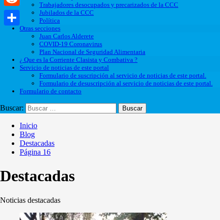
Trabajadores desocupados y precarizados de la CCC
Jubilados de la CCC
Reddit
Política
Otras secciones
Compartir
Juan Carlos Alderete
COVID-19 Coronavirus
Plan Nacional de Seguridad Alimentaria
¿ Que es la Corriente Clasista y Combativa ?
Servicio de noticias de este portal
Formulario de suscripción al servicio de noticias de este portal.
Formulario de desuscripción al servicio de noticias de este portal.
Formulario de contacto
Buscar:
Inicio
Blog
Destacadas
Página 16
Destacadas
Noticias destacadas