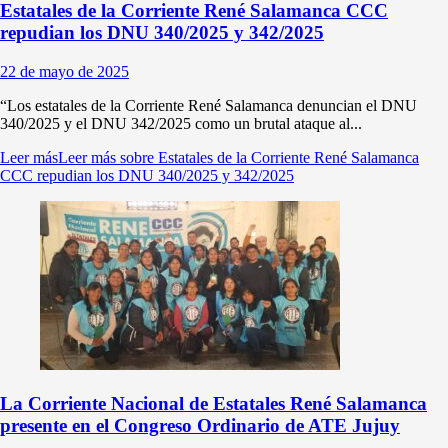
Estatales de la Corriente René Salamanca CCC
repudian los DNU 340/2025 y 342/2025
22 de mayo de 2025
“Los estatales de la Corriente René Salamanca denuncian el DNU
340/2025 y el DNU 342/2025 como un brutal ataque al...
Leer más
Leer más sobre Estatales de la Corriente René Salamanca
CCC repudian los DNU 340/2025 y 342/2025
La Corriente Nacional de Estatales René Salamanca
presente en el Congreso Ordinario de ATE Jujuy