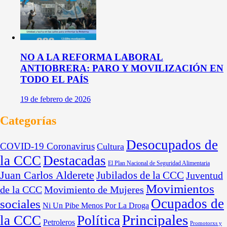
NO A LA REFORMA LABORAL
ANTIOBRERA: PARO Y MOVILIZACIÓN EN
TODO EL PAÍS
19 de febrero de 2026
Categorías
Desocupados de
COVID-19 Coronavirus
Cultura
la CCC
Destacadas
El Plan Nacional de Seguridad Alimentaria
Juan Carlos Alderete
Jubilados de la CCC
Juventud
Movimientos
de la CCC
Movimiento de Mujeres
Ocupados de
sociales
Ni Un Pibe Menos Por La Droga
Principales
la CCC
Política
Petroleros
Promotorxs y