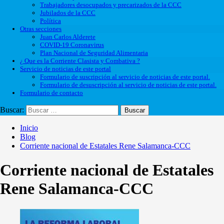
Trabajadores desocupados y precarizados de la CCC
Jubilados de la CCC
Política
Otras secciones
Juan Carlos Alderete
COVID-19 Coronavirus
Plan Nacional de Seguridad Alimentaria
¿ Que es la Corriente Clasista y Combativa ?
Servicio de noticias de este portal
Formulario de suscripción al servicio de noticias de este portal.
Formulario de desuscripción al servicio de noticias de este portal.
Formulario de contacto
Buscar:
Inicio
Blog
Corriente nacional de Estatales Rene Salamanca-CCC
Corriente nacional de Estatales
Rene Salamanca-CCC