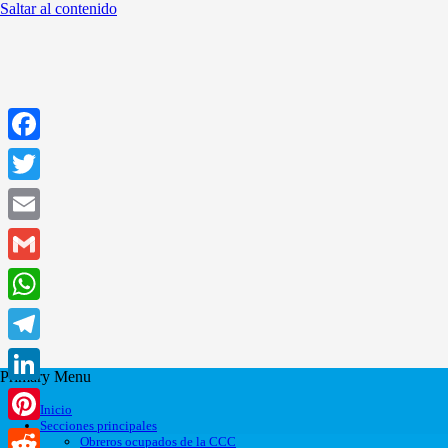
Saltar al contenido
Facebook
Twitter
Email
Gmail
WhatsApp
Telegram
Primary Menu
LinkedIn
Inicio
Secciones principales
Pinterest
Obreros ocupados de la CCC