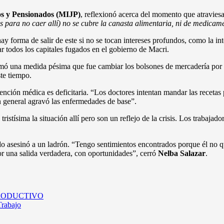
os y Pensionados (MIJP)
, reflexionó acerca del momento que atravies
s para no caer allí) no se cubre la canasta alimentaria, ni de medicam
ay forma de salir de este si no se tocan intereses profundos, como la in
r todos los capitales fugados en el gobierno de Macri.
mó una medida pésima que fue cambiar los bolsones de mercadería por $1.
ste tiempo.
tención médica es deficitaria. “Los doctores intentan mandar las receta
 general agravó las enfermedades de base”.
ristísima la situación allí pero son un reflejo de la crisis. Los trabajado
do asesinó a un ladrón. “Tengo sentimientos encontrados porque él no
r una salida verdadera, con oportunidades”, cerró
Nelba Salazar
.
RODUCTIVO
Trabajo