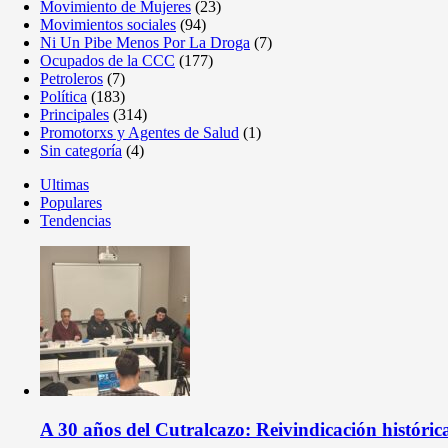
Movimiento de Mujeres
(23)
Movimientos sociales
(94)
Ni Un Pibe Menos Por La Droga
(7)
Ocupados de la CCC
(177)
Petroleros
(7)
Política
(183)
Principales
(314)
Promotorxs y Agentes de Salud
(1)
Sin categoría
(4)
Ultimas
Populares
Tendencias
A 30 años del Cutralcazo: Reivindicación históri