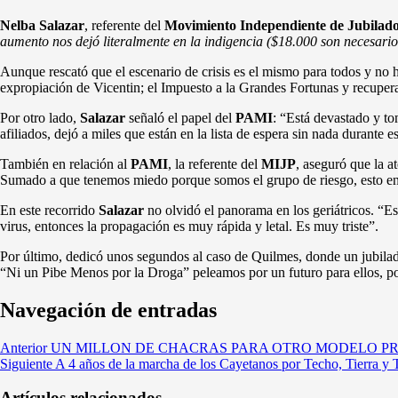
Nelba Salazar
, referente del
Movimiento Independiente de Jubilad
aumento nos dejó literalmente en la indigencia ($18.000 son necesario
Aunque rescató que el escenario de crisis es el mismo para todos y no h
expropiación de Vicentin; el Impuesto a la Grandes Fortunas y recupera
Por otro lado,
Salazar
señaló el papel del
PAMI
: “Está devastado y to
afiliados, dejó a miles que están en la lista de espera sin nada durante e
También en relación al
PAMI
, la referente del
MIJP
, aseguró que la a
Sumado a que tenemos miedo porque somos el grupo de riesgo, esto en
En este recorrido
Salazar
no olvidó el panorama en los geriátricos. “Es t
virus, entonces la propagación es muy rápida y letal. Es muy triste”.
Por último, dedicó unos segundos al caso de Quilmes, donde un jubila
“Ni un Pibe Menos por la Droga” peleamos por un futuro para ellos, po
Navegación de entradas
Anterior
UN MILLON DE CHACRAS PARA OTRO MODELO P
Siguiente
A 4 años de la marcha de los Cayetanos por Techo, Tierra y 
Artículos relacionados