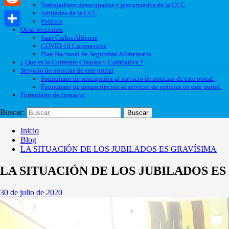
Trabajadores desocupados y precarizados de la CCC
Jubilados de la CCC
Reddit
Política
Otras secciones
Compartir
Juan Carlos Alderete
COVID-19 Coronavirus
Plan Nacional de Seguridad Alimentaria
¿ Que es la Corriente Clasista y Combativa ?
Servicio de noticias de este portal
Formulario de suscripción al servicio de noticias de este portal.
Formulario de desuscripción al servicio de noticias de este portal.
Formulario de contacto
Buscar:
Inicio
Blog
LA SITUACIÓN DE LOS JUBILADOS ES GRAVÍSIMA
LA SITUACIÓN DE LOS JUBILADOS ES
30 de julio de 2020