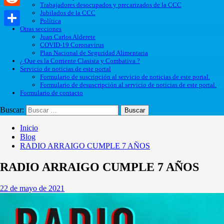
Trabajadores desocupados y precarizados de la CCC
Jubilados de la CCC
Reddit
Política
Otras secciones
Compartir
Juan Carlos Alderete
COVID-19 Coronavirus
Plan Nacional de Seguridad Alimentaria
¿ Que es la Corriente Clasista y Combativa ?
Servicio de noticias de este portal
Formulario de suscripción al servicio de noticias de este portal.
Formulario de desuscripción al servicio de noticias de este portal.
Formulario de contacto
Buscar:
Inicio
Blog
RADIO ARRAIGO CUMPLE 7 AÑOS
RADIO ARRAIGO CUMPLE 7 AÑOS
22 de mayo de 2021