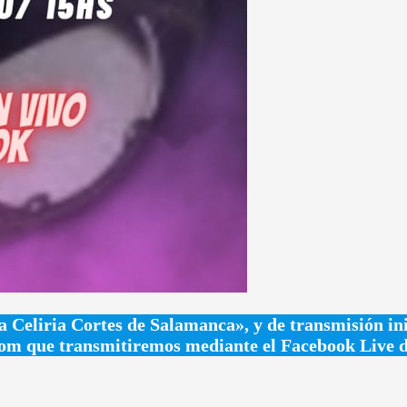
ga Celiria Cortes de Salamanca», y de transmisión i
om que transmitiremos mediante el Facebook Live de 