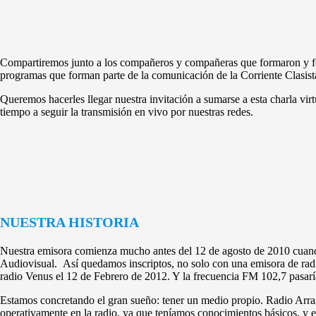
Compartiremos junto a los compañeros y compañeras que formaron y for
programas que forman parte de la comunicación de la Corriente Clasista
Queremos hacerles llegar nuestra invitación a sumarse a esta charla v
tiempo a seguir la transmisión en vivo por nuestras redes.
NUESTRA HISTORIA
Nuestra emisora comienza mucho antes del 12 de agosto de 2010 cuand
Audiovisual. Así quedamos inscriptos, no solo con una emisora de radio
radio Venus el 12 de Febrero de 2012. Y la frecuencia FM 102,7 pasarí
Estamos concretando el gran sueño: tener un medio propio. Radio Arraig
operativamente en la radio, ya que teníamos conocimientos básicos, y 