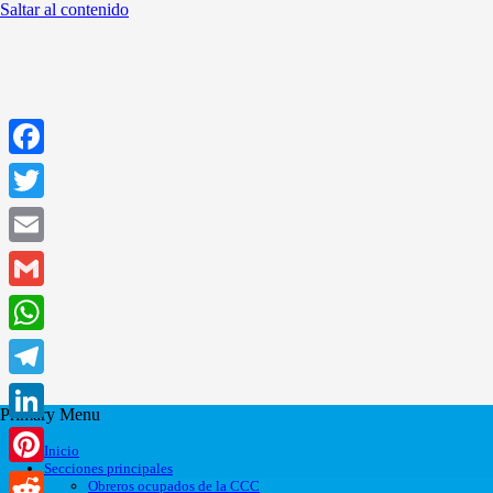
Saltar al contenido
Facebook
Twitter
Email
Gmail
WhatsApp
Telegram
Primary Menu
LinkedIn
Inicio
Secciones principales
Pinterest
Obreros ocupados de la CCC