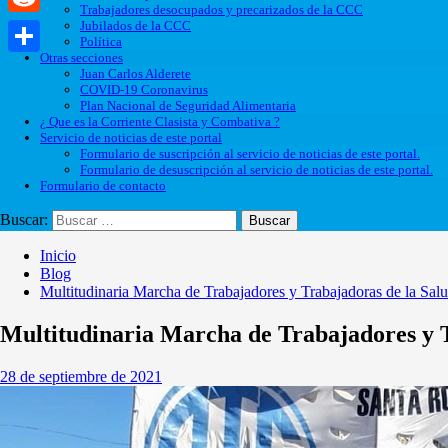
Trabajadores desocupados y precarizados de la CCC
Jubilados de la CCC
Reddit
Política
Otras secciones
Compartir
Juan Carlos Alderete
COVID-19 Coronavirus
Plan Nacional de Seguridad Alimentaria
¿ Que es la Corriente Clasista y Combativa ?
Servicio de noticias de este portal
Formulario de suscripción al servicio de noticias de este portal.
Formulario de desuscripción al servicio de noticias de este portal.
Formulario de contacto
Buscar:
Inicio
Blog
Multitudinaria Marcha de Trabajadores y Trabajadoras de la Sa
Multitudinaria Marcha de Trabajadores y 
28 de septiembre de 2021