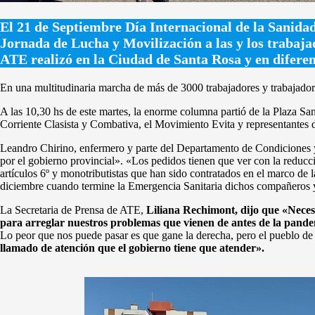
El 21 de Septiembre Día Internacional de la Sanida
Jornada de Lucha y Movilización a las y los trabaja
ATE realizó en la Ciudad de Santa Rosa y en diferen
En una multitudinaria marcha de más de 3000 trabajadores y trabajador
A las 10,30 hs de este martes, la enorme columna partió de la Plaza S
Corriente Clasista y Combativa, el Movimiento Evita y representantes d
Leandro Chirino, enfermero y parte del Departamento de Condiciones
por el gobierno provincial». «Los pedidos tienen que ver con la reducció
artículos 6º y monotributistas que han sido contratados en el marco de 
diciembre cuando termine la Emergencia Sanitaria dichos compañeros y
La Secretaria de Prensa de ATE,
Liliana Rechimont, dijo que «Necesi
para arreglar nuestros problemas que vienen de antes de la pan
Lo peor que nos puede pasar es que gane la derecha, pero el pueblo de a
llamado de atención que el gobierno tiene que atender».