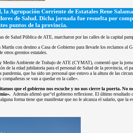
d, la Agrupación Corriente de Estatales Rene Salam
dores de
Salud. Dicha jornada fue resuelta por com
tes puntos de la provincia.
as de Salud Pública de ATE, marcharon por las calles de la capital pam
an Martín con destino a Casa de Gobierno para llevarle los reclamos a
e otros gremios estatales.
 y Medio Ambiente de Trabajo de ATE (CYMAT), comentó que la jornad
n de la edad jubilatoria para el personal de Salud de la provincia, el p
la pandemia, que ha sido un personal que estuvo a la altura de las circ
 compañeras se van a quedar en la calle».
tamos que el gobierno nos escuche y no nos cierre la puerta. No no
demia».
Además afirmó que“el gobierno reflexione. El último resultado 
lguna forma tiene que manifestar que no le alcanza el salario, que la e