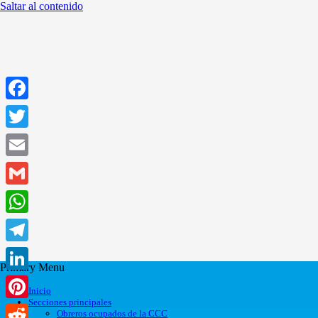
Saltar al contenido
Facebook
Twitter
Email
Gmail
WhatsApp
Telegram
Primary Menu
LinkedIn
Inicio
Secciones principales
Pinterest
Obreros ocupados de la CCC