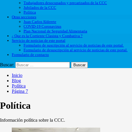
Trabajadores desocupados y precarizados de la CCC
Jubilados de la CCC
Política
Otras secciones
Juan Carlos Alderete
COVID-19 Coronavirus
Plan Nacional de Seguridad Alimentaria
¿ Que es la Corriente Clasista y Combativa ?
Servicio de noticias de este portal
Formulario de suscripción al servicio de noticias de este portal.
Formulario de desuscripción al servicio de noticias de este portal.
Formulario de contacto
Buscar:
Inicio
Blog
Política
Página 7
Política
Información política sobre la CCC.