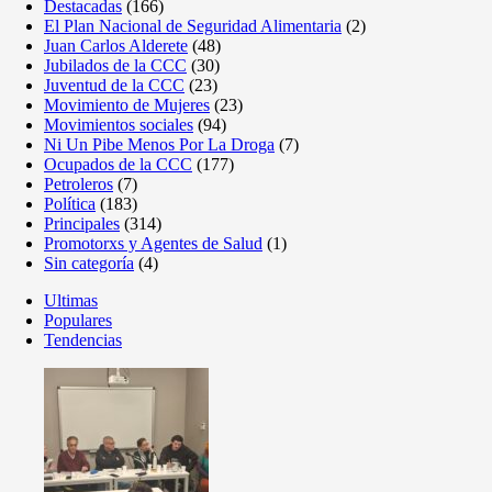
Destacadas
(166)
El Plan Nacional de Seguridad Alimentaria
(2)
Juan Carlos Alderete
(48)
Jubilados de la CCC
(30)
Juventud de la CCC
(23)
Movimiento de Mujeres
(23)
Movimientos sociales
(94)
Ni Un Pibe Menos Por La Droga
(7)
Ocupados de la CCC
(177)
Petroleros
(7)
Política
(183)
Principales
(314)
Promotorxs y Agentes de Salud
(1)
Sin categoría
(4)
Ultimas
Populares
Tendencias