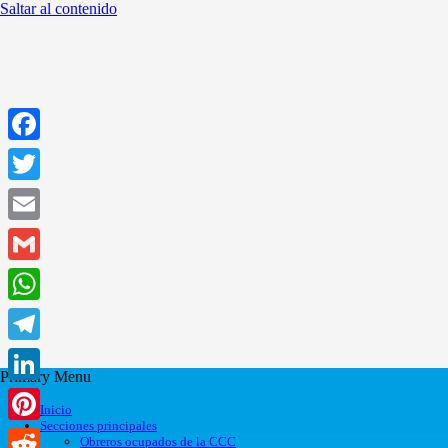
Saltar al contenido
Facebook
Twitter
Email
Gmail
WhatsApp
Telegram
Primary Menu
LinkedIn
Inicio
Secciones principales
Pinterest
Obreros ocupados de la CCC