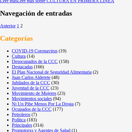
Leer más
Leer más sobre CULTURA EN PRIMERA LÍNEA
Navegación de entradas
Anterior
1
2
Categorías
COVID-19 Coronavirus
(19)
Cultura
(14)
Desocupados de la CCC
(158)
Destacadas
(166)
El Plan Nacional de Seguridad Alimentaria
(2)
Juan Carlos Alderete
(48)
Jubilados de la CCC
(30)
Juventud de la CCC
(23)
Movimiento de Mujeres
(23)
Movimientos sociales
(94)
Ni Un Pibe Menos Por La Droga
(7)
Ocupados de la CCC
(177)
Petroleros
(7)
Política
(183)
Principales
(314)
Promotorxs y Agentes de Salud
(1)