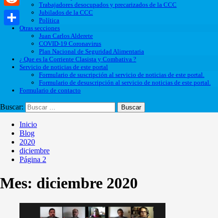
Trabajadores desocupados y precarizados de la CCC
Jubilados de la CCC
Reddit
Política
Otras secciones
Compartir
Juan Carlos Alderete
COVID-19 Coronavirus
Plan Nacional de Seguridad Alimentaria
¿ Que es la Corriente Clasista y Combativa ?
Servicio de noticias de este portal
Formulario de suscripción al servicio de noticias de este portal.
Formulario de desuscripción al servicio de noticias de este portal.
Formulario de contacto
Buscar:
Inicio
Blog
2020
diciembre
Página 2
Mes:
diciembre 2020