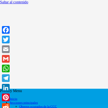
Saltar al contenido
Facebook
Twitter
Email
Gmail
WhatsApp
Telegram
Primary Menu
LinkedIn
Inicio
Secciones principales
Pinterest
Obreros ocupados de la CCC