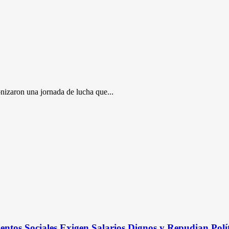
nizaron una jornada de lucha que...
entos Sociales Exigen Salarios Dignos y Repudian Polít