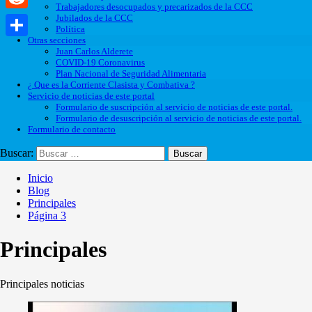
Trabajadores desocupados y precarizados de la CCC
Jubilados de la CCC
Reddit
Política
Otras secciones
Compartir
Juan Carlos Alderete
COVID-19 Coronavirus
Plan Nacional de Seguridad Alimentaria
¿ Que es la Corriente Clasista y Combativa ?
Servicio de noticias de este portal
Formulario de suscripción al servicio de noticias de este portal.
Formulario de desuscripción al servicio de noticias de este portal.
Formulario de contacto
Buscar:
Inicio
Blog
Principales
Página 3
Principales
Principales noticias