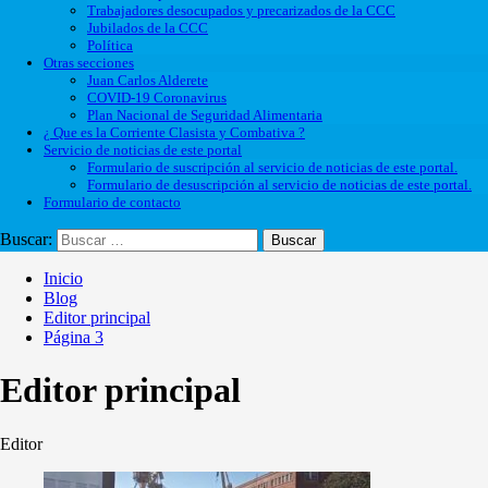
Trabajadores desocupados y precarizados de la CCC
Jubilados de la CCC
Política
Otras secciones
Juan Carlos Alderete
COVID-19 Coronavirus
Plan Nacional de Seguridad Alimentaria
¿ Que es la Corriente Clasista y Combativa ?
Servicio de noticias de este portal
Formulario de suscripción al servicio de noticias de este portal.
Formulario de desuscripción al servicio de noticias de este portal.
Formulario de contacto
Buscar:
Inicio
Blog
Editor principal
Página 3
Editor principal
Editor