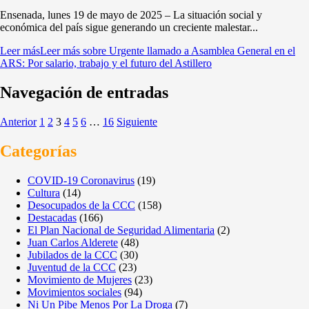
Ensenada, lunes 19 de mayo de 2025 – La situación social y
económica del país sigue generando un creciente malestar...
Leer más
Leer más sobre Urgente llamado a Asamblea General en el
ARS: Por salario, trabajo y el futuro del Astillero
Navegación de entradas
Anterior
1
2
3
4
5
6
…
16
Siguiente
Categorías
COVID-19 Coronavirus
(19)
Cultura
(14)
Desocupados de la CCC
(158)
Destacadas
(166)
El Plan Nacional de Seguridad Alimentaria
(2)
Juan Carlos Alderete
(48)
Jubilados de la CCC
(30)
Juventud de la CCC
(23)
Movimiento de Mujeres
(23)
Movimientos sociales
(94)
Ni Un Pibe Menos Por La Droga
(7)